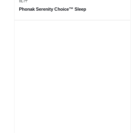
配件
Phonak Serenity Choice™ Sleep