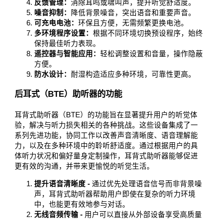
反馈管理：
消除耳鸣或啸叫声，提升听觉舒适度。
噪音抑制：
降低背景噪音，突出语音和重要声音。
可充电电池：
环保且方便，无需频繁更换电池。
多环境程序设置：
根据不同环境切换预设程序，始终
保持最佳听力表现。
遥控器与智能应用：
轻松调整设置和音量，操作隐蔽
方便。
防水设计：
耐湿构造适应多种环境，可靠性更高。
后耳式（BTE）助听器的功能
耳背式助听器（BTE）的功能旨在显著提升用户的听觉体
验，解决与听力损失相关的各种挑战。这些设备集成了一
系列先进功能，协同工作以改善声音清晰度、语音理解能
力，以及在多种环境中的聆听舒适度。通过根据用户的具
体听力状况和偏好量身定制操作，耳背式助听器能够促进
更有效的沟通，并带来更愉悦的听觉生活。
提升语音清晰度 -
通过优先处理语音信号而非背景噪
声，耳背式助听器帮助用户即使在复杂的听力环境
中，也能更有效地参与对话。
无线音频传输 -
用户可以直接从外部设备享受高质量