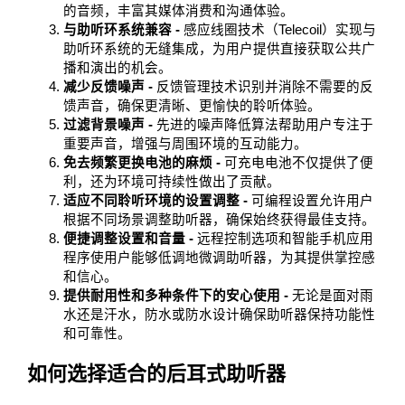
的音频，丰富其媒体消费和沟通体验。
与助听环系统兼容 -
感应线圈技术（Telecoil）实现与
助听环系统的无缝集成，为用户提供直接获取公共广
播和演出的机会。
减少反馈噪声 -
反馈管理技术识别并消除不需要的反
馈声音，确保更清晰、更愉快的聆听体验。
过滤背景噪声 -
先进的噪声降低算法帮助用户专注于
重要声音，增强与周围环境的互动能力。
免去频繁更换电池的麻烦 -
可充电电池不仅提供了便
利，还为环境可持续性做出了贡献。
适应不同聆听环境的设置调整 -
可编程设置允许用户
根据不同场景调整助听器，确保始终获得最佳支持。
便捷调整设置和音量 -
远程控制选项和智能手机应用
程序使用户能够低调地微调助听器，为其提供掌控感
和信心。
提供耐用性和多种条件下的安心使用 -
无论是面对雨
水还是汗水，防水或防水设计确保助听器保持功能性
和可靠性。
如何选择适合的后耳式助听器