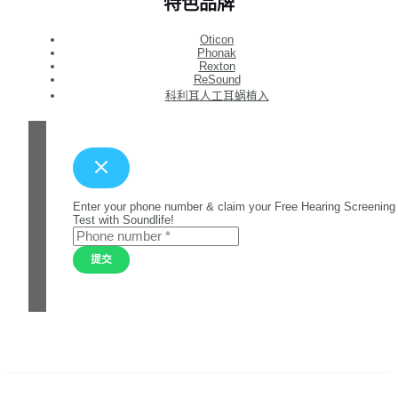
特色品牌
Oticon
Phonak
Rexton
ReSound
科利耳人工耳蜗植入
Enter your phone number & claim your Free Hearing Screening
Test with Soundlife!
提交