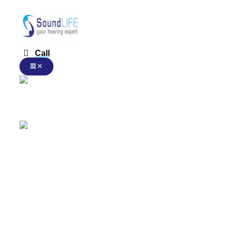
跳
至
内
容
Call
Chinese
Chinese
English