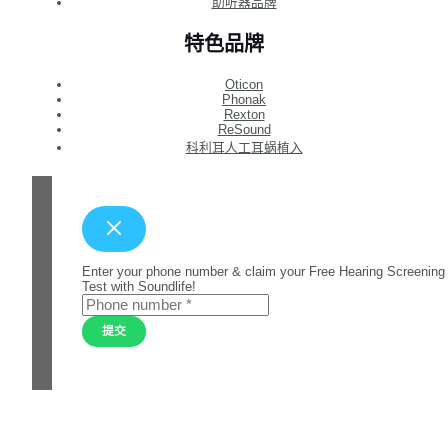
助听器品牌
特色品牌
Oticon
Phonak
Rexton
ReSound
科利耳人工耳蜗植入
Enter your phone number & claim your Free Hearing Screening
Test with Soundlife!
提交