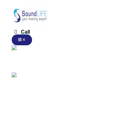
跳
至
内
容
Call
Chinese
Chinese
English