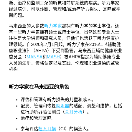
断、治疗和监测耳朵的听觉和前庭系统的疾病。听力学家
经过培训，可以诊断、管理和/或治疗听力损失、耳鸣或平
衡问题。
马来西亚的大多数
听力学家
都拥有听力学的学士学位。还
有一些听力学家拥有硕士或博士学位。虽然这些专业人士
往往是大学讲师和研究人员，但他们也活跃于听力健康护
理领域。自2020年7月1日起，听力学家在2016年《辅助健
康职业法》（AHPA）下受到监管。马来西亚辅助健康职业
委员会（
MANSA
和
MASH
）被AHPA指定为辅助健康专业
人员的注册、资格认定以及实践、伦理和职业道德的监管
机构。
听力学家在马来西亚的角色
评估和管理有听力损失的儿童和成人。
配发、管理和恢复
助听器
的适配、调整和维护，包括
进行助听器验证测试（
真耳分析
）。
治疗和管理耳鸣。
参与评估
植入耳蜗
（CI）的候选人。