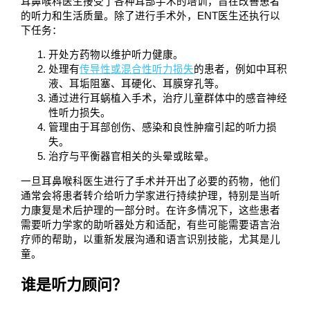
耳鼻喉科医生接受了各种耳部手术的培训，旨在改善患者
的听力和生活质量。除了进行手术外，ENT医生还执行以
下任务：
开处方药物以维护听力健康。
处理有
传导性或混合性听力损失
的患者，例如中耳积
液、耳垢阻塞、耳硬化、耳膜穿孔等。
通过进行耳蜗植入手术，治疗儿童群体中的感音神经
性听力损失。
管理由于耳部创伤、感染和良性肿瘤引起的听力损
失。
治疗与平衡器官相关的头晕或眩晕。
一旦耳鼻喉科医生进行了手术并开出了必要的药物，他们
通常会将患者转介给听力学家进行持续护理，特别是当听
力康复是术后护理的一部分时。在许多情况下，这些患者
需要听力学家的助听器处方和适配，有些可能需要语言治
疗师的帮助，以重新发展沟通和语言识别技能，尤其是儿
童。
谁是听力顾问？