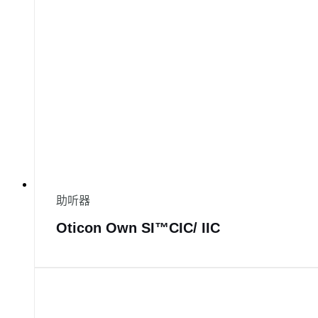
助听器
Oticon Own SI™CIC/ IIC