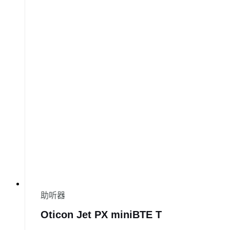
助听器
Oticon Jet PX miniBTE T