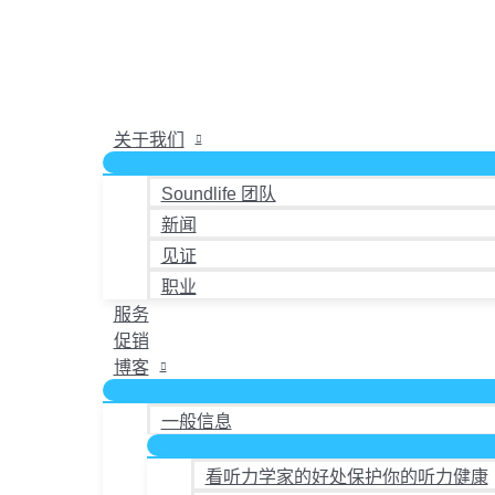
跳
本
本
按
至
产
产
最
内
品
品
新
容
有
有
内
多
多
容
关于我们
种
种
排
变
变
序
Soundlife 团队
体。
体。
新闻
可
可
在
在
见证
产
产
职业
品
品
服务
页
页
促销
面
面
博客
上
上
选
选
一般信息
择
择
这
这
看听力学家的好处保护你的听力健康
些
些