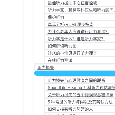
最佳听力援助中心在吉隆坡
选
选
听力学家、耳鼻喉科医生和听力顾问
项
项
保护听力
真耳分析(REM) 逐步指南
为什么老年人应该进行听力测试？
听力学是什么？谁是听力学家？
如何解读听力图
让您的小宝贝进行听力筛查
在线听力测试
听力损失
听力损失与心理健康之间的联系
SoundLife Hearing 儿科听力评估与
关于听力损失的五个错误观念被揭穿
5 种常见的听力障碍以及其辨认方法
如何支持有听力障碍的人