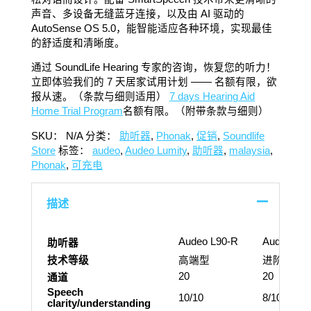
声音、多设备无缝蓝牙连接，以及由 AI 驱动的
AutoSense OS 5.0，能智能适应各种环境，实现最佳
的舒适度和清晰度。
通过 SoundLife Hearing 专家的咨询，恢复您的听力！
立即体验我们的 7 天居家试用计划 —— 名额有限，欲
报从速。（条款与细则适用）
7 days Hearing Aid
Home Trial Program
名额有限。（附带条款与细则）
SKU：
N/A
分类：
助听器
,
Phonak
,
促销
,
Soundlife
Store
标签：
audeo
,
Audeo Lumity
,
助听器
,
malaysia
,
Phonak
,
可充电
描述
Audeo L90-R
Audeo L7
助听器
技术等级
高端型
进阶型
20
20
通道
Speech
10/10
8/10
clarity/understanding