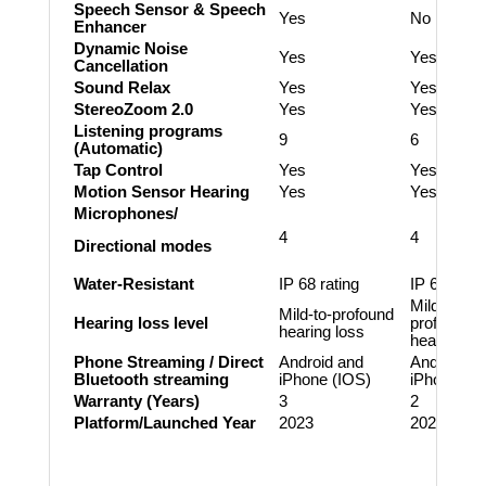
Speech Sensor & Speech
Yes
No
Enhancer
Dynamic Noise
Yes
Yes
Cancellation
Sound Relax
Yes
Yes
StereoZoom 2.0
Yes
Yes
Listening programs
9
6
(Automatic)
Tap Control
Yes
Yes
Motion Sensor Hearing
Yes
Yes
Microphones/
4
4
Directional modes
Water-Resistant
IP 68 rating
IP 68 ratin
Mild-to-
Mild-to-profound
Hearing loss level
profound
hearing loss
hearing lo
Phone Streaming / Direct
Android and
Android a
Bluetooth streaming
iPhone (IOS)
iPhone (I
Warranty (Years)
3
2
Platform/Launched Year
2023
2023