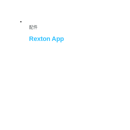
配件
Rexton App