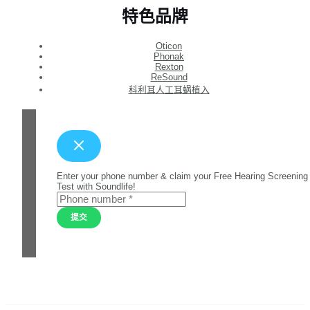
特色品牌
Oticon
Phonak
Rexton
ReSound
科利耳人工耳蜗植入
Enter your phone number & claim your Free Hearing Screening
Test with Soundlife!
提交