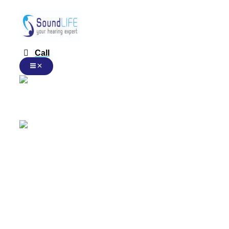
Phonak
跳
本
Audeo
至
产
Lumity
内
品
RIC
容
有
数
多
量
Call
种
变
体。
可
在
Chinese
产
品
页
面
Chinese
上
选
择
这
English
些
选
项