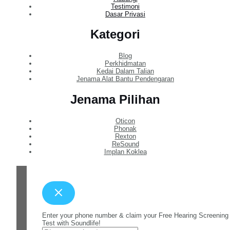
Testimoni
Dasar Privasi
Kategori
Blog
Perkhidmatan
Kedai Dalam Talian
Jenama Alat Bantu Pendengaran
Jenama Pilihan
Oticon
Phonak
Rexton
ReSound
Implan Koklea
Enter your phone number & claim your Free Hearing Screening
Test with Soundlife!