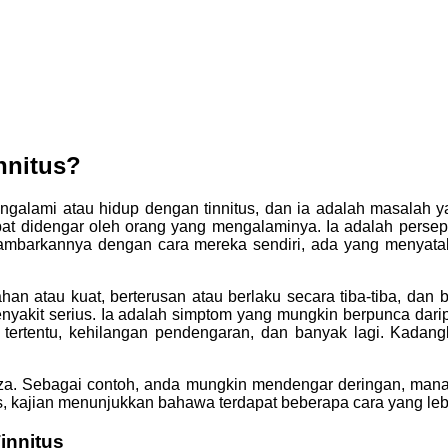
nnitus?
ngalami atau hidup dengan tinnitus, dan ia adalah masalah y
t didengar oleh orang yang mengalaminya. Ia adalah persepsi
ambarkannya dengan cara mereka sendiri, ada yang menyatak
ahan atau kuat, berterusan atau berlaku secara tiba-tiba, dan
enyakit serius. Ia adalah simptom yang mungkin berpunca dari
r tertentu, kehilangan pendengaran, dan banyak lagi. Kadangk
beza. Sebagai contoh, anda mungkin mendengar deringan, man
tus, kajian menunjukkan bahawa terdapat beberapa cara yang le
innitus