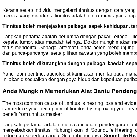
Kerana setiap individu mengalami tinnitus dengan cara yan
mereka yang menderita tinnitus adalah untuk mencapai tahap 
Tinnitus boleh menjejaskan pelbagai aspek kehidupan, te
Langkah pertama adalah berjumpa dengan pakar Telinga, Hid
kepala, tumor, atau masalah telinga. Doktor mungkin akan m
terus menderita. Sebagai alternatif, anda boleh mengunjung
dan punca-puncanya, serta pilihan rawatan yang boleh memb
Tinnitus boleh dikurangkan dengan pelbagai kaedah sepe
Yang lebih penting, audiologist kami akan menilai bagaima
ini akan disesuaikan dengan gaya hidup dan keperluan periba
Anda Mungkin Memerlukan Alat Bantu Pendeng
The most common cause of tinnitus is hearing loss and evid
can reduce your perception of tinnitus by improving your he
benefit from tinnitus masker.
Langkah pertama adalah menjalani ujian pendengaran u
menyebabkan tinnitus. Hubungi kami di SoundLife Hearing,
hidup dan keperluan anda. Sila hubungi pusat
SoundLife He