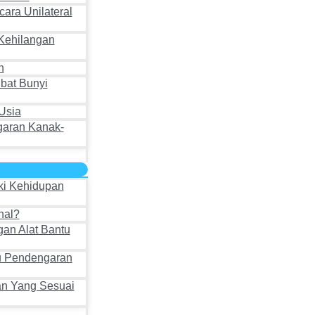
ara Unilateral
Kehilangan
n
bat Bunyi
Usia
garan Kanak-
ki Kehidupan
hal?
an Alat Bantu
u Pendengaran
an Yang Sesuai