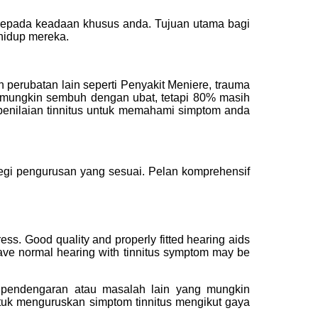
 kepada keadaan khusus anda. Tujuan utama bagi
 hidup mereka.
erubatan lain seperti Penyakit Meniere, trauma
it mungkin sembuh dengan ubat, tetapi 80% masih
 penilaian tinnitus untuk memahami simptom anda
egi pengurusan yang sesuai. Pelan komprehensif
ress. Good quality and properly fitted hearing aids
have normal hearing with tinnitus symptom may be
 pendengaran atau masalah lain yang mungkin
tuk menguruskan simptom tinnitus mengikut gaya