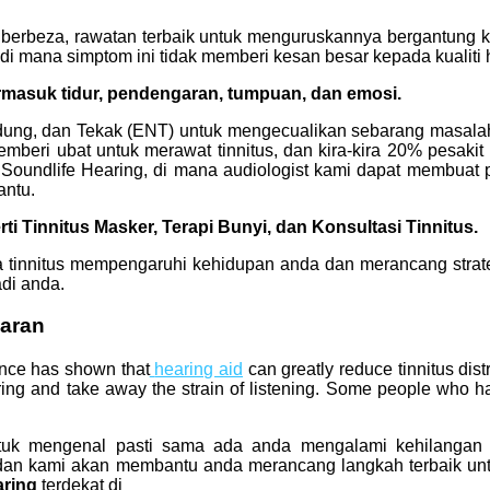
g berbeza, rawatan terbaik untuk menguruskannya bergantung
di mana simptom ini tidak memberi kesan besar kepada kualiti
rmasuk tidur, pendengaran, tumpuan, dan emosi.
ung, dan Tekak (ENT) untuk mengecualikan sebarang masalah p
emberi ubat untuk merawat tinnitus, dan kira-kira 20% pesak
i Soundlife Hearing, di mana audiologist kami dapat membuat
antu.
rti
Tinnitus Masker, Terapi Bunyi,
dan
Konsultasi Tinnitus.
na tinnitus mempengaruhi kehidupan anda dan merancang strat
di anda.
aran
ence has shown that
hearing aid
can greatly reduce tinnitus dist
aring and take away the strain of listening. Some people who 
ntuk mengenal pasti sama ada anda mengalami kehilangan
 dan kami akan membantu anda merancang langkah terbaik un
aring
terdekat di