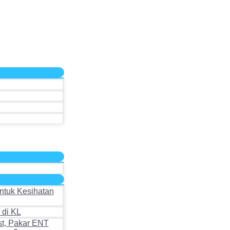
ntuk Kesihatan
 di KL
st, Pakar ENT