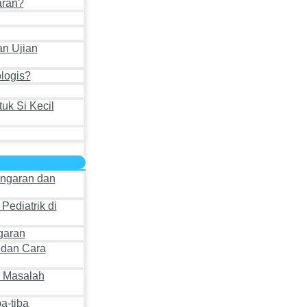
aran?
n Ujian
ologis?
uk Si Kecil
ngaran dan
Pediatrik di
garan
 dan Cara
 Masalah
a-tiba