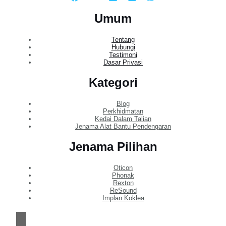
Umum
Tentang
Hubungi
Testimoni
Dasar Privasi
Kategori
Blog
Perkhidmatan
Kedai Dalam Talian
Jenama Alat Bantu Pendengaran
Jenama Pilihan
Oticon
Phonak
Rexton
ReSound
Implan Koklea