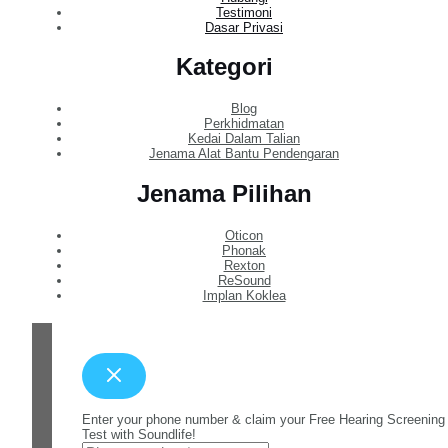
Testimoni
Dasar Privasi
Kategori
Blog
Perkhidmatan
Kedai Dalam Talian
Jenama Alat Bantu Pendengaran
Jenama Pilihan
Oticon
Phonak
Rexton
ReSound
Implan Koklea
Enter your phone number & claim your Free Hearing Screening
Test with Soundlife!