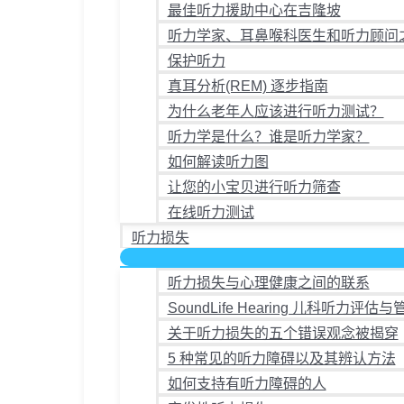
最佳听力援助中心在吉隆坡
选
听力学家、耳鼻喉科医生和听力顾问
项
保护听力
真耳分析(REM) 逐步指南
为什么老年人应该进行听力测试？
听力学是什么？谁是听力学家？
如何解读听力图
让您的小宝贝进行听力筛查
在线听力测试
听力损失
听力损失与心理健康之间的联系
SoundLife Hearing 儿科听力评估与
关于听力损失的五个错误观念被揭穿
5 种常见的听力障碍以及其辨认方法
如何支持有听力障碍的人