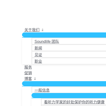
Oticon
跳
本
Ruby
至
产
miniRITE
内
品
数
容
有
量
多
关于我们
种
变
Soundlife 团队
体。
新闻
可
在
见证
产
职业
品
服务
页
促销
面
博客
上
选
一般信息
择
这
看听力学家的好处保护你的听力健康
些