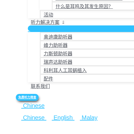
什么是耳鸣及其发生原因？
活动
听力解决方案
奥迪康助听器
峰力助听器
力斯顿助听器
瑞声达助听器
科利耳人工耳蜗植入
配件
联系我们
免费听力筛查
Chinese
Chinese
English
Malay