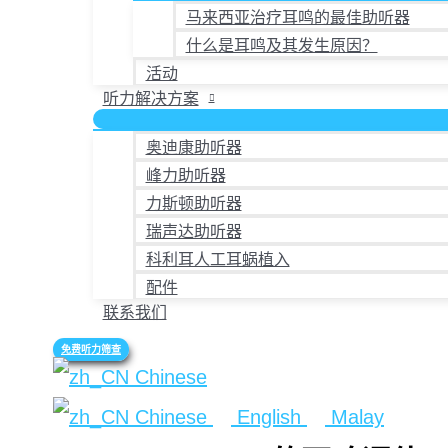
马来西亚治疗耳鸣的最佳助听器
什么是耳鸣及其发生原因？
活动
听力解决方案
奥迪康助听器
峰力助听器
力斯顿助听器
瑞声达助听器
科利耳人工耳蜗植入
配件
联系我们
免费听力筛查
Chinese
Chinese
English
Malay