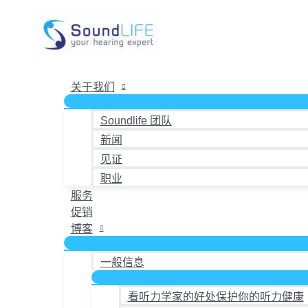
跳
至
内
容
关于我们
Soundlife 团队
新闻
见证
职业
服务
促销
博客
一般信息
看听力学家的好处保护你的听力健康